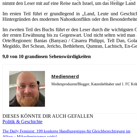
nimmt den Leser mit auf eine Reise nach Israel, um das Heilige Land 
Im ersten Teil führt er grundlegend in „Land, Leute und Geschi
Hintergründen des modernen Nahostkonflikts oder den Besonderheite
Im zweiten Teil des Buchs führt er den Leser durch die wichtigsten
der ersten Erwähnung bis zu Gegenwart. Und nicht selten wird man a
Orte/Regionen: Banias (Banyas) / Cäsarea Philippi, Tell Dan, Gol
Megiddo, Bet Schean, Jericho, Bethlehem, Qumran, Lachisch, En-Gedi,
9,0 von 10 grandiosen Sehenswürdigkeiten
Mediennerd
Medienproduzent/Blogger, Katzenliebhaber und 1. FC Köln 
DIESES KÖNNTE DIR AUCH GEFALLEN
Politik & Geschichte
The Daily Feminist: 199 konkrete Handlungstipps für Gleichberechtigung im
Alltag – Mikrofeminismus wirkt!