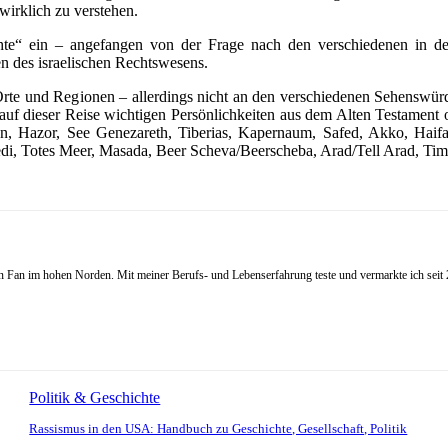
wirklich zu verstehen.
chte“ ein – angefangen von der Frage nach den verschiedenen in d
n des israelischen Rechtswesens.
 Orte und Regionen – allerdings nicht an den verschiedenen Sehenswürd
uf dieser Reise wichtigen Persönlichkeiten aus dem Alten Testament 
an, Hazor, See Genezareth, Tiberias, Kapernaum, Safed, Akko, Haifa,
 Totes Meer, Masada, Beer Scheva/Beerscheba, Arad/Tell Arad, Timna, 
Fan im hohen Norden. Mit meiner Berufs- und Lebenserfahrung teste und vermarkte ich seit 20
Politik & Geschichte
Rassismus in den USA: Handbuch zu Geschichte, Gesellschaft, Politik