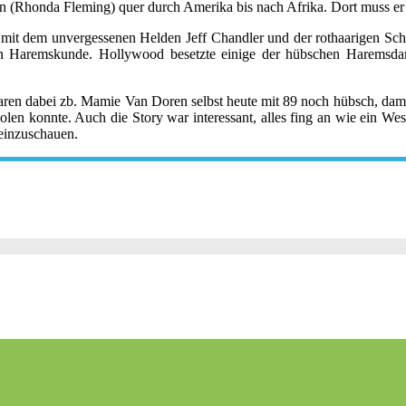
ten (Rhonda Fleming) quer durch Amerika bis nach Afrika. Dort muss e
 mit dem unvergessenen Helden Jeff Chandler und der rothaarigen Schön
n Haremskunde. Hollywood besetzte einige der hübschen Haremsdame
aren dabei zb. Mamie Van Doren selbst heute mit 89 noch hübsch, dam
olen konnte. Auch die Story war interessant, alles fing an wie ein W
reinzuschauen.