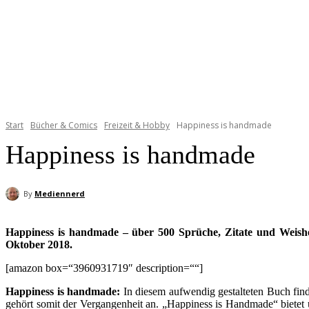
Start
Bücher & Comics
Freizeit & Hobby
Happiness is handmade
Happiness is handmade
By
Mediennerd
Happiness is handmade – über 500 Sprüche, Zitate und Weishe
Oktober 2018.
[amazon box=“3960931719″ description=““]
Happiness is handmade:
In diesem aufwendig gestalteten Buch find
gehört somit der Vergangenheit an. „Happiness is Handmade“ bietet