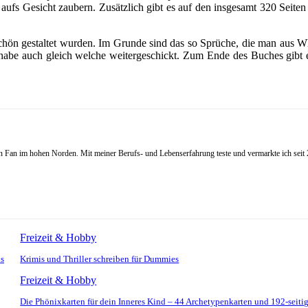
fs Gesicht zaubern. Zusätzlich gibt es auf den insgesamt 320 Seiten
hr schön gestaltet wurden. Im Grunde sind das so Sprüche, die man a
abe auch gleich welche weitergeschickt. Zum Ende des Buches gibt es 
Fan im hohen Norden. Mit meiner Berufs- und Lebenserfahrung teste und vermarkte ich seit 20
Freizeit & Hobby
ps
Krimis und Thriller schreiben für Dummies
Freizeit & Hobby
Die Phönixkarten für dein Inneres Kind – 44 Archetypenkarten und 192-seiti