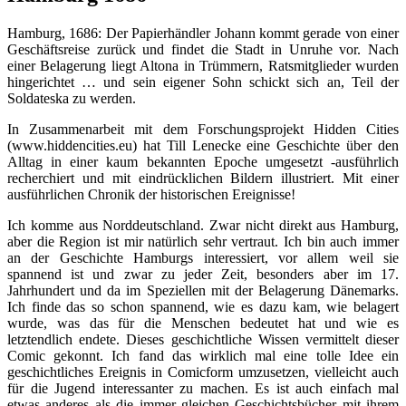
Hamburg, 1686: Der Papierhändler Johann kommt gerade von einer
Geschäftsreise zurück und findet die Stadt in Unruhe vor. Nach
einer Belagerung liegt Altona in Trümmern, Ratsmitglieder wurden
hingerichtet … und sein eigener Sohn schickt sich an, Teil der
Soldateska zu werden.
In Zusammenarbeit mit dem Forschungsprojekt Hidden Cities
(www.hiddencities.eu) hat Till Lenecke eine Geschichte über den
Alltag in einer kaum bekannten Epoche umgesetzt -ausführlich
recherchiert und mit eindrücklichen Bildern illustriert. Mit einer
ausführlichen Chronik der historischen Ereignisse!
Ich komme aus Norddeutschland. Zwar nicht direkt aus Hamburg,
aber die Region ist mir natürlich sehr vertraut. Ich bin auch immer
an der Geschichte Hamburgs interessiert, vor allem weil sie
spannend ist und zwar zu jeder Zeit, besonders aber im 17.
Jahrhundert und da im Speziellen mit der Belagerung Dänemarks.
Ich finde das so schon spannend, wie es dazu kam, wie belagert
wurde, was das für die Menschen bedeutet hat und wie es
letztendlich endete. Dieses geschichtliche Wissen vermittelt dieser
Comic gekonnt. Ich fand das wirklich mal eine tolle Idee ein
geschichtliches Ereignis in Comicform umzusetzen, vielleicht auch
für die Jugend interessanter zu machen. Es ist auch einfach mal
etwas anderes als die immer gleichen Geschichtsbücher mit ihrem