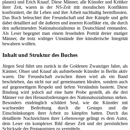
plauen) und Erich Knauf. Diese Männer, alle Künstler und Kritiker
ihrer Zeit, waren in der NS-Zeit mit moralischen Konflikten
konfrontiert, die ihr Leben und ihre Arbeit nachhaltig beeinflussten.
Das Buch beleuchtet ihre Freundschaft und ihre Kämpfe und geht
dabei detailliert auf die äußeren und inneren Konflikte ein, die durch
den aufkeimenden Nationalsozialismus in Deutschland entstanden.
Als Leser begegnet man einem fesselnden Porträt dreier mutiger
Männer, die trotz widriger Umstände ihre künstlerische Integrität
bewahren wollten.
Inhalt und Struktur des Buches
Jürgen Seul führt uns zurück in die Goldenen Zwanziger Jahre, als
Kästner, Ohser und Knauf als aufstrebende Künstler in Berlin aktiv
waren. Die Freundschaft zwischen ihnen wird als ein Band
beschrieben, das nicht nur auf gemeinsamen Idealen, sondern auch
auf gegenseitigem Respekt und tiefem Verständnis basierte. Diese
Bindung wird jedoch auf eine harte Probe gestellt, als die drei
Männer vor den Herausforderungen des Nationalsozialismus stehen.
Besonders eindringlich schildert Seul, wie die Künstler mit
wachsender Bedrohung durch die Gestapo und die
Einschränkungen ihrer Arbeit zu kämpfen hatten. Durch das
detaillierte Nachzeichnen ihrer Lebenswege gelingt es dem Autor,
dem Leser ein komplexes Bild dieser Zeit und der persönlichen
Schicksale der Protagonisten zu vermitteln.