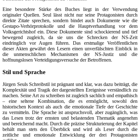
Eine besondere Stärke des Buches liegt in der Verwendung
originaler Quellen. Seul lässt nicht nur seine Protagonisten durch
direkte Zitate sprechen, sondern bindet auch Dokumente wie die
Gestapo-Verhörprotokolle und die Hauptverhandlung vor dem
Volksgerichtshof ein. Diese Dokumente sind schockierend und tief
bewegend zugleich, da sie uns die Schrecken der NS-Zeit
eindringlich vor Augen führen. Das erstmalige Veröffentlichen
dieser Akten gewährt den Lesern einen unverfälschten Einblick in
die unmenschlichen Mechanismen der NS-Justiz und die
hoffnungslosen Verteidigungsversuche der Betroffenen.
Stil und Sprache
Jürgen Seuls Schreibstil ist prägnant und klar, was dazu beiträgt, die
Komplexität und Tragik der dargestellten Ereignisse verständlich zu
machen. Seine Art zu schreiben ist zugleich sachlich und empathisch
– eine seltene Kombination, die es ermöglicht, sowohl den
historischen Kontext als auch die emotionale Tiefe der Geschichte
zu vermitteln. Die Sprache ist anspruchsvoll, aber zugänglich, was
das Lesen trotz der ernsten und belastenden Thematik angenehm
und bereichernd macht. Durch die präzise Strukturierung der Kapitel
behält man stets den Überblick und wird als Leser durch die
zeitliche und emotionale Entwicklung der drei Protagonisten