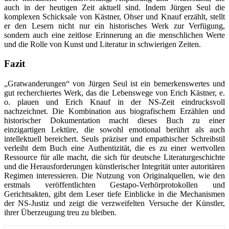
auch in der heutigen Zeit aktuell sind. Indem Jürgen Seul die
komplexen Schicksale von Kästner, Ohser und Knauf erzählt, stellt
er den Lesern nicht nur ein historisches Werk zur Verfügung,
sondern auch eine zeitlose Erinnerung an die menschlichen Werte
und die Rolle von Kunst und Literatur in schwierigen Zeiten.
Fazit
„Gratwanderungen“ von Jürgen Seul ist ein bemerkenswertes und
gut recherchiertes Werk, das die Lebenswege von Erich Kästner, e.
o. plauen und Erich Knauf in der NS-Zeit eindrucksvoll
nachzeichnet. Die Kombination aus biografischem Erzählen und
historischer Dokumentation macht dieses Buch zu einer
einzigartigen Lektüre, die sowohl emotional berührt als auch
intellektuell bereichert. Seuls präziser und empathischer Schreibstil
verleiht dem Buch eine Authentizität, die es zu einer wertvollen
Ressource für alle macht, die sich für deutsche Literaturgeschichte
und die Herausforderungen künstlerischer Integrität unter autoritären
Regimen interessieren. Die Nutzung von Originalquellen, wie den
erstmals veröffentlichten Gestapo-Verhörprotokollen und
Gerichtsakten, gibt dem Leser tiefe Einblicke in die Mechanismen
der NS-Justiz und zeigt die verzweifelten Versuche der Künstler,
ihrer Überzeugung treu zu bleiben.