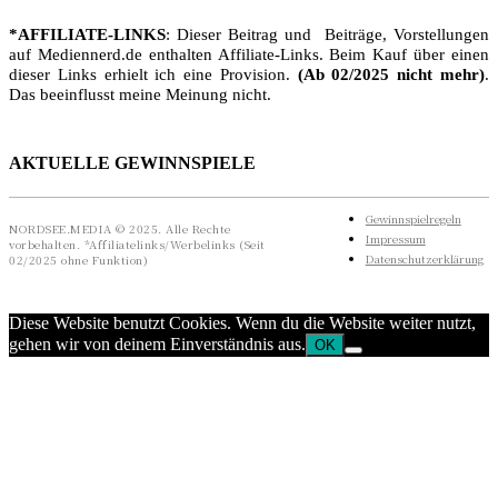
*AFFILIATE-LINKS
: Dieser Beitrag und Beiträge, Vorstellungen
auf Mediennerd.de enthalten Affiliate-Links. Beim Kauf über einen
dieser Links erhielt ich eine Provision.
(Ab 02/2025 nicht mehr)
.
Das beeinflusst meine Meinung nicht.
AKTUELLE GEWINNSPIELE
Gewinnspielregeln
NORDSEE.MEDIA © 2025. Alle Rechte
Impressum
vorbehalten. *Affiliatelinks/Werbelinks (Seit
Datenschutzerklärung
02/2025 ohne Funktion)
Diese Website benutzt Cookies. Wenn du die Website weiter nutzt,
gehen wir von deinem Einverständnis aus.
OK