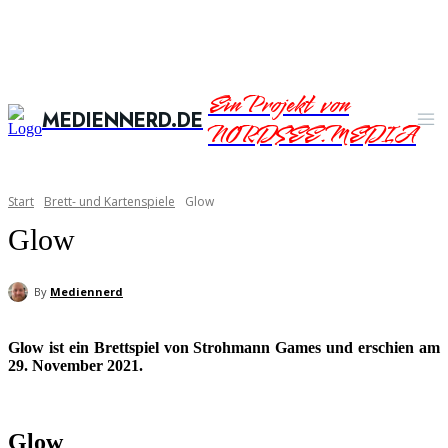
Ein Projekt von
MEDIENNERD.DE
NORDSEE.MEDIA
Start
Brett- und Kartenspiele
Glow
Glow
By
Mediennerd
Glow ist ein Brettspiel von Strohmann Games und erschien am
29. November 2021.
Glow