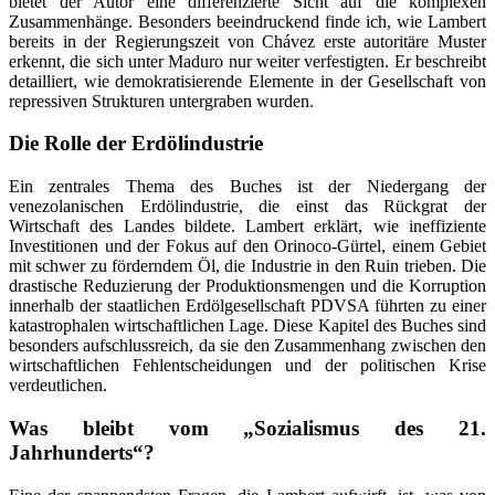
bietet der Autor eine differenzierte Sicht auf die komplexen
Zusammenhänge. Besonders beeindruckend finde ich, wie Lambert
bereits in der Regierungszeit von Chávez erste autoritäre Muster
erkennt, die sich unter Maduro nur weiter verfestigten. Er beschreibt
detailliert, wie demokratisierende Elemente in der Gesellschaft von
repressiven Strukturen untergraben wurden.
Die Rolle der Erdölindustrie
Ein zentrales Thema des Buches ist der Niedergang der
venezolanischen Erdölindustrie, die einst das Rückgrat der
Wirtschaft des Landes bildete. Lambert erklärt, wie ineffiziente
Investitionen und der Fokus auf den Orinoco-Gürtel, einem Gebiet
mit schwer zu förderndem Öl, die Industrie in den Ruin trieben. Die
drastische Reduzierung der Produktionsmengen und die Korruption
innerhalb der staatlichen Erdölgesellschaft PDVSA führten zu einer
katastrophalen wirtschaftlichen Lage. Diese Kapitel des Buches sind
besonders aufschlussreich, da sie den Zusammenhang zwischen den
wirtschaftlichen Fehlentscheidungen und der politischen Krise
verdeutlichen.
Was bleibt vom „Sozialismus des 21.
Jahrhunderts“?