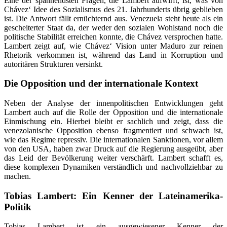
Eine der spannendsten Fragen, die Lambert aufwirft, ist, was von
Chávez‘ Idee des Sozialismus des 21. Jahrhunderts übrig geblieben
ist. Die Antwort fällt ernüchternd aus. Venezuela steht heute als ein
gescheiterter Staat da, der weder den sozialen Wohlstand noch die
politische Stabilität erreichen konnte, die Chávez versprochen hatte.
Lambert zeigt auf, wie Chávez‘ Vision unter Maduro zur reinen
Rhetorik verkommen ist, während das Land in Korruption und
autoritären Strukturen versinkt.
Die Opposition und der internationale Kontext
Neben der Analyse der innenpolitischen Entwicklungen geht
Lambert auch auf die Rolle der Opposition und die internationale
Einmischung ein. Hierbei bleibt er sachlich und zeigt, dass die
venezolanische Opposition ebenso fragmentiert und schwach ist,
wie das Regime repressiv. Die internationalen Sanktionen, vor allem
von den USA, haben zwar Druck auf die Regierung ausgeübt, aber
das Leid der Bevölkerung weiter verschärft. Lambert schafft es,
diese komplexen Dynamiken verständlich und nachvollziehbar zu
machen.
Tobias Lambert: Ein Kenner der Lateinamerika-
Politik
Tobias Lambert ist ein ausgewiesener Kenner der