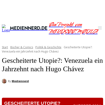
Ein Projekt von
MEDIENNERD.DE
NORDSEE.MEDIA
Start
Bücher & Comics
Politik & Geschichte
Gescheiterte Utopie?:
Venezuela ein Jahrzehnt nach Hugo Chávez
Gescheiterte Utopie?: Venezuela ein
Jahrzehnt nach Hugo Chávez
By
Mediennerd
GESCHEITERTE UTOPIE?