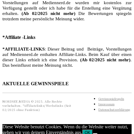
Vorstellungen auf Mediennerd.de wurden mir kostenlos zur
Verfügung gestellt oder ich habe für die Erstellung eine Vergütung
erhalten.
(Ab 02/2025 nicht mehr)
Die Bewertungen spiegeln
trotzdem meine persönliche Meinung wider.
*Affiliate -Links
*AFFILIATE-LINKS
: Dieser Beitrag und Beiträge, Vorstellungen
auf Mediennerd.de enthalten Affiliate-Links. Beim Kauf über einen
dieser Links erhielt ich eine Provision.
(Ab 02/2025 nicht mehr)
.
Das beeinflusst meine Meinung nicht.
AKTUELLE GEWINNSPIELE
Gewinnspielregeln
NORDSEE.MEDIA © 2025. Alle Rechte
Impressum
vorbehalten. *Affiliatelinks/Werbelinks (Seit
Datenschutzerklärung
02/2025 ohne Funktion)
Diese Website benutzt Cookies. Wenn du die Website weiter nutzt,
gehen wir von deinem Einverständnis aus.
OK