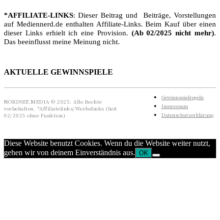
*AFFILIATE-LINKS
: Dieser Beitrag und Beiträge, Vorstellungen
auf Mediennerd.de enthalten Affiliate-Links. Beim Kauf über einen
dieser Links erhielt ich eine Provision.
(Ab 02/2025 nicht mehr)
.
Das beeinflusst meine Meinung nicht.
AKTUELLE GEWINNSPIELE
Gewinnspielregeln
NORDSEE.MEDIA © 2025. Alle Rechte
Impressum
vorbehalten. *Affiliatelinks/Werbelinks (Seit
Datenschutzerklärung
02/2025 ohne Funktion)
Diese Website benutzt Cookies. Wenn du die Website weiter nutzt,
gehen wir von deinem Einverständnis aus.
OK