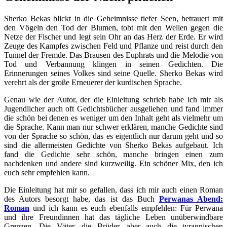
Sherko Bekas blickt in die Geheimnisse tiefer Seen, betrauert mit
den Vögeln den Tod der Blumen, tobt mit den Wellen gegen die
Netze der Fischer und legt sein Ohr an das Herz der Erde. Er wird
Zeuge des Kampfes zwischen Feld und Pflanze und reist durch den
Tunnel der Fremde. Das Brausen des Euphrats und die Melodie von
Tod und Verbannung klingen in seinen Gedichten. Die
Erinnerungen seines Volkes sind seine Quelle. Sherko Bekas wird
verehrt als der große Erneuerer der kurdischen Sprache.
Genau wie der Autor, der die Einleitung schrieb habe ich mir als
Jugendlicher auch oft Gedichtsbücher ausgeliehen und fand immer
die schön bei denen es weniger um den Inhalt geht als vielmehr um
die Sprache. Kann man nur schwer erklären, manche Gedichte sind
von der Sprache so schön, das es eigentlich nur darum geht und so
sind die allermeisten Gedichte von Sherko Bekas aufgebaut. Ich
fand die Gedichte sehr schön, manche bringen einen zum
nachdenken und andere sind kurzweilig. Ein schöner Mix, den ich
euch sehr empfehlen kann.
Die Einleitung hat mir so gefallen, dass ich mir auch einen Roman
des Autors besorgt habe, das ist das Buch
Perwanas Abend:
Roman
und ich kann es euch ebenfalls empfehlen: Für Perwana
und ihre Freundinnen hat das tägliche Leben unüberwindbare
Grenzen. Die Väter, die Brüder, aber auch die tyrannischen