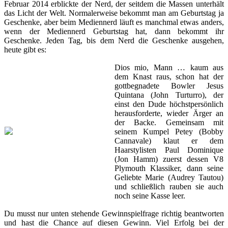
Februar 2014 erblickte der Nerd, der seitdem die Massen unterhält
das Licht der Welt. Normalerweise bekommt man am Geburtstag ja
Geschenke, aber beim Mediennerd läuft es manchmal etwas anders,
wenn der Mediennerd Geburtstag hat, dann bekommt ihr
Geschenke. Jeden Tag, bis dem Nerd die Geschenke ausgehen,
heute gibt es:
Dios mio, Mann … kaum aus
dem Knast raus, schon hat der
gottbegnadete Bowler Jesus
Quintana (John Turturro), der
einst den Dude höchstpersönlich
herausforderte, wieder Ärger an
der Backe. Gemeinsam mit
seinem Kumpel Petey (Bobby
Cannavale) klaut er dem
Haarstylisten Paul Dominique
(Jon Hamm) zuerst dessen V8
Plymouth Klassiker, dann seine
Geliebte Marie (Audrey Tautou)
und schließlich rauben sie auch
noch seine Kasse leer.
Du musst nur unten stehende Gewinnspielfrage richtig beantworten
und hast die Chance auf diesen Gewinn. Viel Erfolg bei der