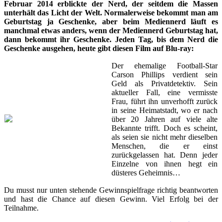
Februar 2014 erblickte der Nerd, der seitdem die Massen
unterhält das Licht der Welt. Normalerweise bekommt man am
Geburtstag ja Geschenke, aber beim Mediennerd läuft es
manchmal etwas anders, wenn der Mediennerd Geburtstag hat,
dann bekommt ihr Geschenke. Jeden Tag, bis dem Nerd die
Geschenke ausgehen, heute gibt diesen Film auf Blu-ray:
Der ehemalige Football-Star
Carson Phillips verdient sein
Geld als Privatdetektiv. Sein
aktueller Fall, eine vermisste
Frau, führt ihn unverhofft zurück
in seine Heimatstadt, wo er nach
über 20 Jahren auf viele alte
Bekannte trifft. Doch es scheint,
als seien sie nicht mehr dieselben
Menschen, die er einst
zurückgelassen hat. Denn jeder
Einzelne von ihnen hegt ein
düsteres Geheimnis…
Du musst nur unten stehende Gewinnspielfrage richtig beantworten
und hast die Chance auf diesen Gewinn. Viel Erfolg bei der
Teilnahme.