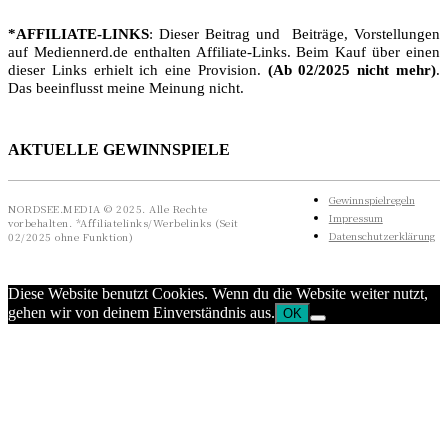
*AFFILIATE-LINKS
: Dieser Beitrag und Beiträge, Vorstellungen
auf Mediennerd.de enthalten Affiliate-Links. Beim Kauf über einen
dieser Links erhielt ich eine Provision.
(Ab 02/2025 nicht mehr)
.
Das beeinflusst meine Meinung nicht.
AKTUELLE GEWINNSPIELE
Gewinnspielregeln
NORDSEE.MEDIA © 2025. Alle Rechte
Impressum
vorbehalten. *Affiliatelinks/Werbelinks (Seit
Datenschutzerklärung
02/2025 ohne Funktion)
Diese Website benutzt Cookies. Wenn du die Website weiter nutzt,
gehen wir von deinem Einverständnis aus.
OK