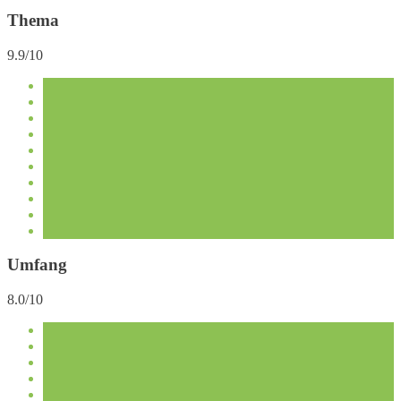
Thema
9.9/10
Umfang
8.0/10