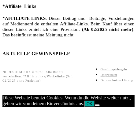
*Affiliate -Links
*AFFILIATE-LINKS
: Dieser Beitrag und Beiträge, Vorstellungen
auf Mediennerd.de enthalten Affiliate-Links. Beim Kauf über einen
dieser Links erhielt ich eine Provision.
(Ab 02/2025 nicht mehr)
.
Das beeinflusst meine Meinung nicht.
AKTUELLE GEWINNSPIELE
Gewinnspielregeln
NORDSEE.MEDIA © 2025. Alle Rechte
Impressum
vorbehalten. *Affiliatelinks/Werbelinks (Seit
Datenschutzerklärung
02/2025 ohne Funktion)
Diese Website benutzt Cookies. Wenn du die Website weiter nutzt,
gehen wir von deinem Einverständnis aus.
OK