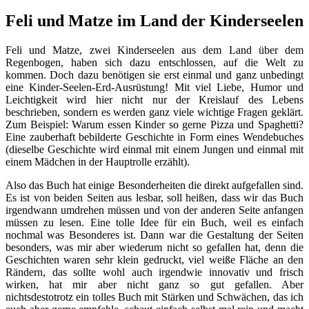
Feli und Matze im Land der Kinderseelen
Feli und Matze, zwei Kinderseelen aus dem Land über dem
Regenbogen, haben sich dazu entschlossen, auf die Welt zu
kommen. Doch dazu benötigen sie erst einmal und ganz unbedingt
eine Kinder-Seelen-Erd-Ausrüstung! Mit viel Liebe, Humor und
Leichtigkeit wird hier nicht nur der Kreislauf des Lebens
beschrieben, sondern es werden ganz viele wichtige Fragen geklärt.
Zum Beispiel: Warum essen Kinder so gerne Pizza und Spaghetti?
Eine zauberhaft bebilderte Geschichte in Form eines Wendebuches
(dieselbe Geschichte wird einmal mit einem Jungen und einmal mit
einem Mädchen in der Hauptrolle erzählt).
Also das Buch hat einige Besonderheiten die direkt aufgefallen sind.
Es ist von beiden Seiten aus lesbar, soll heißen, dass wir das Buch
irgendwann umdrehen müssen und von der anderen Seite anfangen
müssen zu lesen. Eine tolle Idee für ein Buch, weil es einfach
nochmal was Besonderes ist. Dann war die Gestaltung der Seiten
besonders, was mir aber wiederum nicht so gefallen hat, denn die
Geschichten waren sehr klein gedruckt, viel weiße Fläche an den
Rändern, das sollte wohl auch irgendwie innovativ und frisch
wirken, hat mir aber nicht ganz so gut gefallen. Aber
nichtsdestotrotz ein tolles Buch mit Stärken und Schwächen, das ich