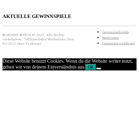
AKTUELLE GEWINNSPIELE
Gewinnspielregeln
NORDSEE.MEDIA © 2025. Alle Rechte
Impressum
vorbehalten. *Affiliatelinks/Werbelinks (Seit
Datenschutzerklärung
02/2025 ohne Funktion)
Diese Website benutzt Cookies. Wenn du die Website weiter nutzt,
gehen wir von deinem Einverständnis aus.
OK