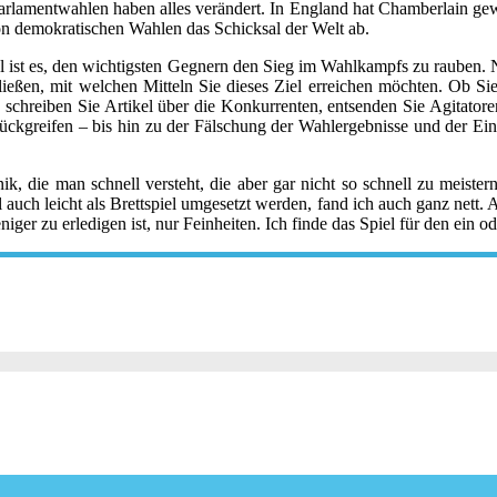
arlamentwahlen haben alles verändert. In England hat Chamberlain ge
on demokratischen Wahlen das Schicksal der Welt ab.
el ist es, den wichtigsten Gegnern den Sieg im Wahlkampfs zu rauben. N
ließen, mit welchen Mitteln Sie dieses Ziel erreichen möchten. Ob S
, schreiben Sie Artikel über die Konkurrenten, entsenden Sie Agitatore
ückgreifen – bis hin zu der Fälschung der Wahlergebnisse und der Ei
ik, die man schnell versteht, die aber gar nicht so schnell zu meister
 auch leicht als Brettspiel umgesetzt werden, fand ich auch ganz nett.
ger zu erledigen ist, nur Feinheiten. Ich finde das Spiel für den ein o