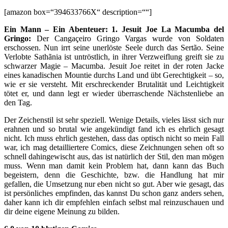
[amazon box=“394633766X“ description=““]
Ein Mann – Ein Abenteuer: 1. Jesuit Joe La Macumba del
Gringo:
Der Cangaçeiro Gringo Vargas wurde von Soldaten
erschossen. Nun irrt seine unerlöste Seele durch das Sertão. Seine
Verlobte Sathãnia ist untröstlich, in ihrer Verzweiflung greift sie zu
schwarzer Magie – Macumba. Jesuit Joe reitet in der roten Jacke
eines kanadischen Mountie durchs Land und übt Gerechtigkeit – so,
wie er sie versteht. Mit erschreckender Brutalität und Leichtigkeit
tötet er, und dann legt er wieder überraschende Nächstenliebe an
den Tag.
Der Zeichenstil ist sehr speziell. Wenige Details, vieles lässt sich nur
erahnen und so brutal wie angekündigt fand ich es ehrlich gesagt
nicht. Ich muss ehrlich gestehen, dass das optisch nicht so mein Fall
war, ich mag detailliertere Comics, diese Zeichnungen sehen oft so
schnell dahingewischt aus, das ist natürlich der Stil, den man mögen
muss. Wenn man damit kein Problem hat, dann kann das Buch
begeistern, denn die Geschichte, bzw. die Handlung hat mir
gefallen, die Umsetzung nur eben nicht so gut. Aber wie gesagt, das
ist persönliches empfinden, das kannst Du schon ganz anders sehen,
daher kann ich dir empfehlen einfach selbst mal reinzuschauen und
dir deine eigene Meinung zu bilden.