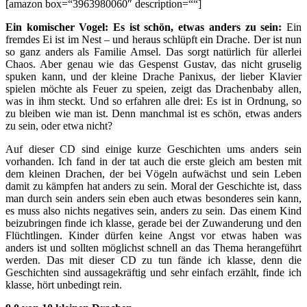
[amazon box=“3963980060″ description=““]
Ein komischer Vogel: Es ist schön, etwas anders zu sein:
Ein
fremdes Ei ist im Nest – und heraus schlüpft ein Drache. Der ist nun
so ganz anders als Familie Amsel. Das sorgt natürlich für allerlei
Chaos. Aber genau wie das Gespenst Gustav, das nicht gruselig
spuken kann, und der kleine Drache Panixus, der lieber Klavier
spielen möchte als Feuer zu speien, zeigt das Drachenbaby allen,
was in ihm steckt. Und so erfahren alle drei: Es ist in Ordnung, so
zu bleiben wie man ist. Denn manchmal ist es schön, etwas anders
zu sein, oder etwa nicht?
Auf dieser CD sind einige kurze Geschichten ums anders sein
vorhanden. Ich fand in der tat auch die erste gleich am besten mit
dem kleinen Drachen, der bei Vögeln aufwächst und sein Leben
damit zu kämpfen hat anders zu sein. Moral der Geschichte ist, dass
man durch sein anders sein eben auch etwas besonderes sein kann,
es muss also nichts negatives sein, anders zu sein. Das einem Kind
beizubringen finde ich klasse, gerade bei der Zuwanderung und den
Flüchtlingen. Kinder dürfen keine Angst vor etwas haben was
anders ist und sollten möglichst schnell an das Thema herangeführt
werden. Das mit dieser CD zu tun fände ich klasse, denn die
Geschichten sind aussagekräftig und sehr einfach erzählt, finde ich
klasse, hört unbedingt rein.