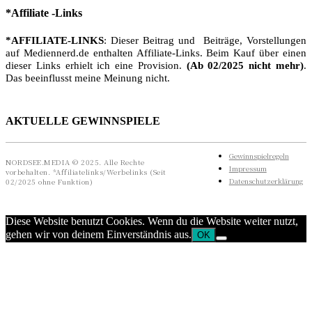
*Affiliate -Links
*AFFILIATE-LINKS
: Dieser Beitrag und Beiträge, Vorstellungen
auf Mediennerd.de enthalten Affiliate-Links. Beim Kauf über einen
dieser Links erhielt ich eine Provision.
(Ab 02/2025 nicht mehr)
.
Das beeinflusst meine Meinung nicht.
AKTUELLE GEWINNSPIELE
Gewinnspielregeln
NORDSEE.MEDIA © 2025. Alle Rechte
Impressum
vorbehalten. *Affiliatelinks/Werbelinks (Seit
Datenschutzerklärung
02/2025 ohne Funktion)
Diese Website benutzt Cookies. Wenn du die Website weiter nutzt,
gehen wir von deinem Einverständnis aus.
OK