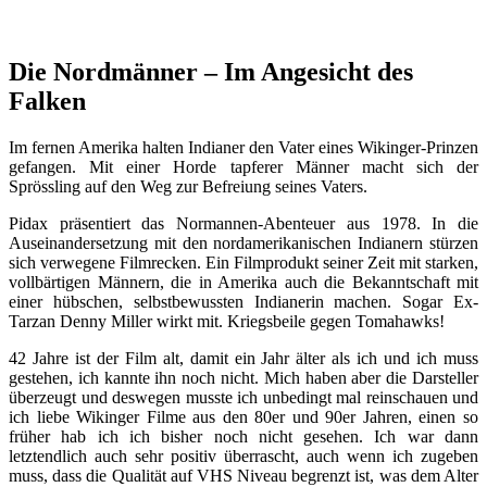
Die Nordmänner – Im Angesicht des
Falken
Im fernen Amerika halten Indianer den Vater eines Wikinger-Prinzen
gefangen. Mit einer Horde tapferer Männer macht sich der
Sprössling auf den Weg zur Befreiung seines Vaters.
Pidax präsentiert das Normannen-Abenteuer aus 1978. In die
Auseinandersetzung mit den nordamerikanischen Indianern stürzen
sich verwegene Filmrecken. Ein Filmprodukt seiner Zeit mit starken,
vollbärtigen Männern, die in Amerika auch die Bekanntschaft mit
einer hübschen, selbstbewussten Indianerin machen. Sogar Ex-
Tarzan Denny Miller wirkt mit. Kriegsbeile gegen Tomahawks!
42 Jahre ist der Film alt, damit ein Jahr älter als ich und ich muss
gestehen, ich kannte ihn noch nicht. Mich haben aber die Darsteller
überzeugt und deswegen musste ich unbedingt mal reinschauen und
ich liebe Wikinger Filme aus den 80er und 90er Jahren, einen so
früher hab ich ich bisher noch nicht gesehen. Ich war dann
letztendlich auch sehr positiv überrascht, auch wenn ich zugeben
muss, dass die Qualität auf VHS Niveau begrenzt ist, was dem Alter