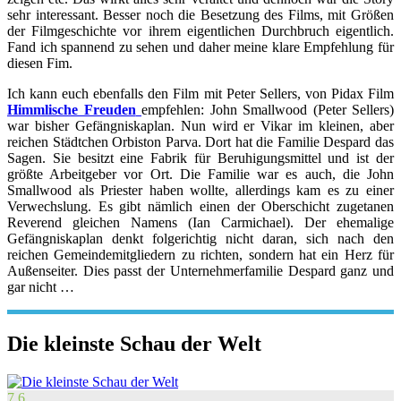
sehr interessant. Besser noch die Besetzung des Films, mit Größen
der Filmgeschichte vor ihrem eigentlichen Durchbruch eigentlich.
Fand ich spannend zu sehen und daher meine klare Empfehlung für
diesen Fim.
Ich kann euch ebenfalls den Film mit Peter Sellers, von Pidax Film
Himmlische Freuden
empfehlen: John Smallwood (Peter Sellers)
war bisher Gefängniskaplan. Nun wird er Vikar im kleinen, aber
reichen Städtchen Orbiston Parva. Dort hat die Familie Despard das
Sagen. Sie besitzt eine Fabrik für Beruhigungsmittel und ist der
größte Arbeitgeber vor Ort. Die Familie war es auch, die John
Smallwood als Priester haben wollte, allerdings kam es zu einer
Verwechslung. Es gibt nämlich einen der Oberschicht zugetanen
Reverend gleichen Namens (Ian Carmichael). Der ehemalige
Gefängniskaplan denkt folgerichtig nicht daran, sich nach den
reichen Gemeindemitgliedern zu richten, sondern hat ein Herz für
Außenseiter. Dies passt der Unternehmerfamilie Despard ganz und
gar nicht …
Die kleinste Schau der Welt
7.6