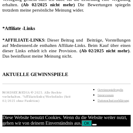
erhalten.
(Ab 02/2025 nicht mehr)
Die Bewertungen spiegeln
trotzdem meine persönliche Meinung wider.
*Affiliate -Links
*AFFILIATE-LINKS
: Dieser Beitrag und Beiträge, Vorstellungen
auf Mediennerd.de enthalten Affiliate-Links. Beim Kauf über einen
dieser Links erhielt ich eine Provision.
(Ab 02/2025 nicht mehr)
.
Das beeinflusst meine Meinung nicht.
AKTUELLE GEWINNSPIELE
Gewinnspielregeln
NORDSEE.MEDIA © 2025. Alle Rechte
Impressum
vorbehalten. *Affiliatelinks/Werbelinks (Seit
Datenschutzerklärung
02/2025 ohne Funktion)
Diese Website benutzt Cookies. Wenn du die Website weiter nutzt,
gehen wir von deinem Einverständnis aus.
OK