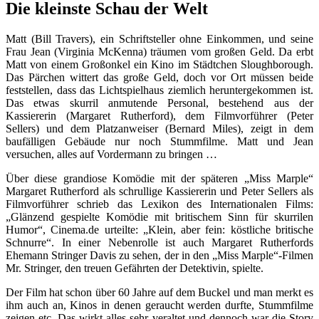
Die kleinste Schau der Welt
Matt (Bill Travers), ein Schriftsteller ohne Einkommen, und seine
Frau Jean (Virginia McKenna) träumen vom großen Geld. Da erbt
Matt von einem Großonkel ein Kino im Städtchen Sloughborough.
Das Pärchen wittert das große Geld, doch vor Ort müssen beide
feststellen, dass das Lichtspielhaus ziemlich heruntergekommen ist.
Das etwas skurril anmutende Personal, bestehend aus der
Kassiererin (Margaret Rutherford), dem Filmvorführer (Peter
Sellers) und dem Platzanweiser (Bernard Miles), zeigt in dem
baufälligen Gebäude nur noch Stummfilme. Matt und Jean
versuchen, alles auf Vordermann zu bringen …
Über diese grandiose Komödie mit der späteren „Miss Marple“
Margaret Rutherford als schrullige Kassiererin und Peter Sellers als
Filmvorführer schrieb das Lexikon des Internationalen Films:
„Glänzend gespielte Komödie mit britischem Sinn für skurrilen
Humor“, Cinema.de urteilte: „Klein, aber fein: köstliche britische
Schnurre“. In einer Nebenrolle ist auch Margaret Rutherfords
Ehemann Stringer Davis zu sehen, der in den „Miss Marple“-Filmen
Mr. Stringer, den treuen Gefährten der Detektivin, spielte.
Der Film hat schon über 60 Jahre auf dem Buckel und man merkt es
ihm auch an, Kinos in denen geraucht werden durfte, Stummfilme
zeigen etc. Das wirkt alles sehr veraltet und dennoch war die Story