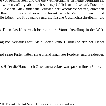
vor beschäftigen und die die Weltgeschichte bis heute beeinflussen.
 wirken zufällig, aber auch widersprüchlich und rätselhaft. Doch die
 Sie einen Blick hinter die Kulissen der Geschichte werfen, erkennen
Ihnen in dieser umfassenden Chronik, welche Ziele die Staaten und
 die Lügen, die Propaganda und die falsche Geschichtsschreibung, die
. Denn das Kaiserreich bedrohte ihre Vormachtstellung in der Welt.
ag von Versailles fest. Sie duldeten keine Diskussion darüber. Dabei
und seine Partei hatten im Ausland mächtige Förderer und Geldgeber.
ss Hitler die Hand nach Osten ausstreckte, war ganz in ihrem Sinne.
09 Produkte aller Art. Sie erhalten immer ein ehrliches Feedback.