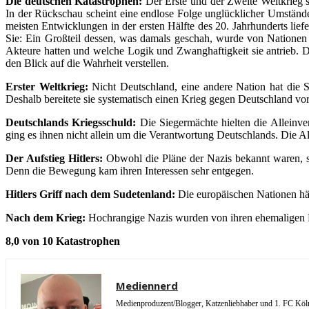
Die deutschen Katastrophen:
Der Erste und der Zweite Weltkrieg s
In der Rückschau scheint eine endlose Folge unglücklicher Umstände 
meisten Entwicklungen in der ersten Hälfte des 20. Jahrhunderts lie
Sie: Ein Großteil dessen, was damals geschah, wurde von Nationen
Akteure hatten und welche Logik und Zwanghaftigkeit sie antrieb. De
den Blick auf die Wahrheit verstellen.
Erster Weltkrieg:
Nicht Deutschland, eine andere Nation hat die S
Deshalb bereitete sie systematisch einen Krieg gegen Deutschland vor
Deutschlands Kriegsschuld:
Die Siegermächte hielten die Alleinver
ging es ihnen nicht allein um die Verantwortung Deutschlands. Die A
Der Aufstieg Hitlers:
Obwohl die Pläne der Nazis bekannt waren, ste
Denn die Bewegung kam ihren Interessen sehr entgegen.
Hitlers Griff nach dem Sudetenland:
Die europäischen Nationen hät
Nach dem Krieg:
Hochrangige Nazis wurden von ihren ehemaligen Fe
8,0 von 10 Katastrophen
Mediennerd
Medienproduzent/Blogger, Katzenliebhaber und 1. FC Köln 