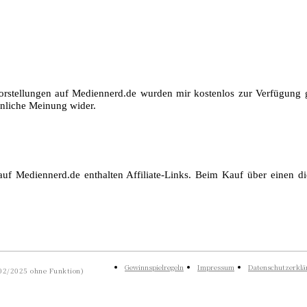
orstellungen auf Mediennerd.de wurden mir kostenlos zur Verfügung ge
nliche Meinung wider.
auf Mediennerd.de enthalten Affiliate-Links. Beim Kauf über einen die
Gewinnspielregeln
Impressum
Datenschutzerklä
 02/2025 ohne Funktion)