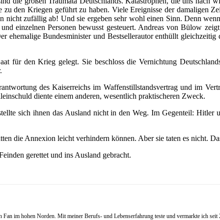
ind die großen Traumata Deutschlands. Katastrophen, die uns nach wie 
zu den Kriegen geführt zu haben. Viele Ereignisse der damaligen Zeit
fen nicht zufällig ab! Und sie ergeben sehr wohl einen Sinn. Denn wenn
 und einzelnen Personen bewusst gesteuert. Andreas von Bülow zeigt 
r ehemalige Bundesminister und Bestsellerautor enthüllt gleichzeitig
aat für den Krieg gelegt. Sie beschloss die Vernichtung Deutschlands
.
antwortung des Kaiserreichs im Waffenstillstandsvertrag und im Vertr
lleinschuld diente einem anderen, wesentlich praktischeren Zweck.
llte sich ihnen das Ausland nicht in den Weg. Im Gegenteil: Hitler 
ten die Annexion leicht verhindern können. Aber sie taten es nicht. Da
inden gerettet und ins Ausland gebracht.
Fan im hohen Norden. Mit meiner Berufs- und Lebenserfahrung teste und vermarkte ich seit 20