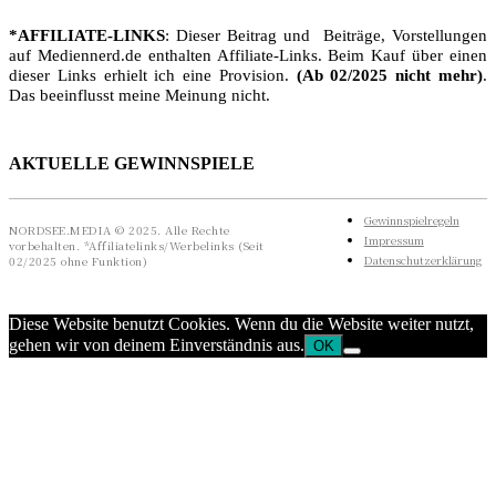
*AFFILIATE-LINKS
: Dieser Beitrag und Beiträge, Vorstellungen
auf Mediennerd.de enthalten Affiliate-Links. Beim Kauf über einen
dieser Links erhielt ich eine Provision.
(Ab 02/2025 nicht mehr)
.
Das beeinflusst meine Meinung nicht.
AKTUELLE GEWINNSPIELE
Gewinnspielregeln
NORDSEE.MEDIA © 2025. Alle Rechte
Impressum
vorbehalten. *Affiliatelinks/Werbelinks (Seit
Datenschutzerklärung
02/2025 ohne Funktion)
Diese Website benutzt Cookies. Wenn du die Website weiter nutzt,
gehen wir von deinem Einverständnis aus.
OK