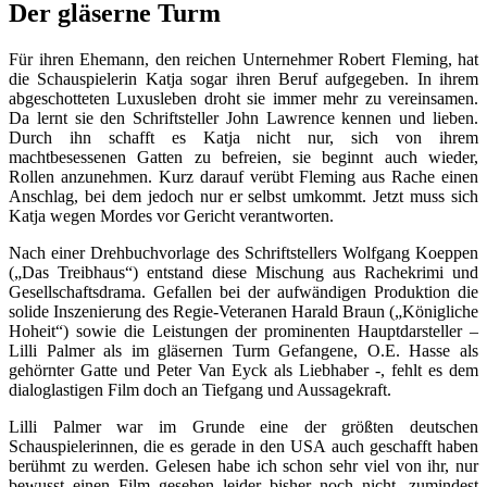
Der gläserne Turm
Für ihren Ehemann, den reichen Unternehmer Robert Fleming, hat
die Schauspielerin Katja sogar ihren Beruf aufgegeben. In ihrem
abgeschotteten Luxusleben droht sie immer mehr zu vereinsamen.
Da lernt sie den Schriftsteller John Lawrence kennen und lieben.
Durch ihn schafft es Katja nicht nur, sich von ihrem
machtbesessenen Gatten zu befreien, sie beginnt auch wieder,
Rollen anzunehmen. Kurz darauf verübt Fleming aus Rache einen
Anschlag, bei dem jedoch nur er selbst umkommt. Jetzt muss sich
Katja wegen Mordes vor Gericht verantworten.
Nach einer Drehbuchvorlage des Schriftstellers Wolfgang Koeppen
(„Das Treibhaus“) entstand diese Mischung aus Rachekrimi und
Gesellschaftsdrama. Gefallen bei der aufwändigen Produktion die
solide Inszenierung des Regie-Veteranen Harald Braun („Königliche
Hoheit“) sowie die Leistungen der prominenten Hauptdarsteller –
Lilli Palmer als im gläsernen Turm Gefangene, O.E. Hasse als
gehörnter Gatte und Peter Van Eyck als Liebhaber -, fehlt es dem
dialoglastigen Film doch an Tiefgang und Aussagekraft.
Lilli Palmer war im Grunde eine der größten deutschen
Schauspielerinnen, die es gerade in den USA auch geschafft haben
berühmt zu werden. Gelesen habe ich schon sehr viel von ihr, nur
bewusst einen Film gesehen leider bisher noch nicht, zumindest