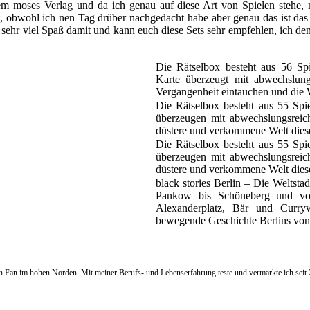
 moses Verlag und da ich genau auf diese Art von Spielen stehe, mu
, obwohl ich nen Tag drüber nachgedacht habe aber genau das ist das w
sehr viel Spaß damit und kann euch diese Sets sehr empfehlen, ich denk
Die Rätselbox besteht aus 56 Spi
Karte überzeugt mit abwechslungsr
Vergangenheit eintauchen und die 
Die Rätselbox besteht aus 55 Spi
überzeugen mit abwechslungsreiche
düstere und verkommene Welt diese
Die Rätselbox besteht aus 55 Spi
überzeugen mit abwechslungsreiche
düstere und verkommene Welt diese
black stories Berlin – Die Weltsta
Pankow bis Schöneberg und vo
Alexanderplatz, Bär und Curryw
bewegende Geschichte Berlins von i
Fan im hohen Norden. Mit meiner Berufs- und Lebenserfahrung teste und vermarkte ich seit 20