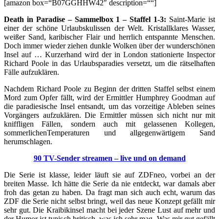
[amazon box=“B07GGHHW42″ description=““]
Death in Paradise – Sammelbox 1 – Staffel 1-3:
Saint-Marie ist
einer der schöne Urlaubskulissen der Welt. Kristallklares Wasser,
weißer Sand, karibischer Flair und herrlich entspannte Menschen.
Doch immer wieder ziehen dunkle Wolken über der wunderschönen
Insel auf … Kurzerhand wird der in London stationierte Inspector
Richard Poole in das Urlaubsparadies versetzt, um die rätselhaften
Fälle aufzuklären.
Nachdem Richard Poole zu Beginn der dritten Staffel selbst einem
Mord zum Opfer fällt, wird der Ermittler Humphrey Goodman auf
die paradiesische Insel entsandt, um das vorzeitige Ableben seines
Vorgängers aufzuklären. Die Ermittler müssen sich nicht nur mit
kniffligen Fällen, sondern auch mit gelassenen Kollegen,
sommerlichenTemperaturen und allgegenwärtigem Sand
herumschlagen.
90 TV-Sender streamen – live und on demand
Die Serie ist klasse, leider läuft sie auf ZDFneo, vorbei an der
breiten Masse. Ich hätte die Serie da nie entdeckt, war damals aber
froh das getan zu haben. Da fragt man sich auch echt, warum das
ZDF die Serie nicht selbst bringt, weil das neue Konzept gefällt mir
sehr gut. Die Kraibikinsel macht bei jeder Szene Lust auf mehr und
der Humor ist typisch britisch, was ich sehr mag. Was mir gut gefällt