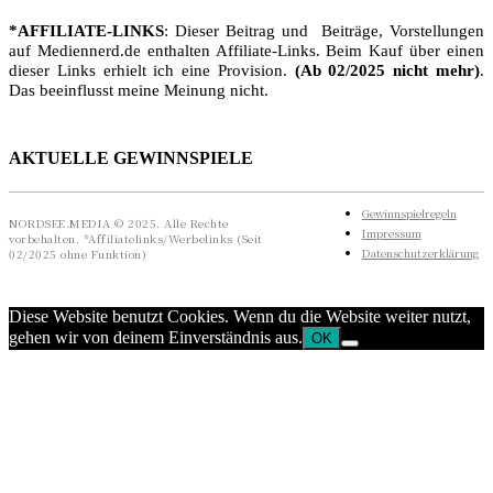
*AFFILIATE-LINKS
: Dieser Beitrag und Beiträge, Vorstellungen
auf Mediennerd.de enthalten Affiliate-Links. Beim Kauf über einen
dieser Links erhielt ich eine Provision.
(Ab 02/2025 nicht mehr)
.
Das beeinflusst meine Meinung nicht.
AKTUELLE GEWINNSPIELE
Gewinnspielregeln
NORDSEE.MEDIA © 2025. Alle Rechte
Impressum
vorbehalten. *Affiliatelinks/Werbelinks (Seit
Datenschutzerklärung
02/2025 ohne Funktion)
Diese Website benutzt Cookies. Wenn du die Website weiter nutzt,
gehen wir von deinem Einverständnis aus.
OK