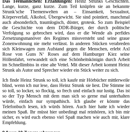
Das Teemännchen: Erzählungen:
Heinz Strunks Geschichten.
Lange, kurze, ganz kurze. Zum Teil knüpfen sie an bekannte
Strunk’sche Themenwelten an – Einsamkeit, Sexualnot,
Körperverfall, Alkohol, Übergewicht. Sie sind pointiert, manchmal
auch absonderlich, traumlogisch, düster, grotesk. So zum Beispiel
die Geschichte von dem DDR-Bürger, der durch politische
Verfolgung so gebrochen wird, dass er die Wende als perfides
Zersetzungsmanöver des Regimes missversteht und seine graue
Zonenwohnung nie mehr verlässt. In anderen Stücken verabreden
sich Kleinwagen zum Aufstand gegen die Menschen, erlebt Axl
Rose von Guns N‘ Roses auf dem Hamburger Kiez seine
Höllenfahrt, verwandelt sich eine Schönheitskönigin durch Arbeit
im Schnellimbiss in eine alte Vettel. Mit dieser Arbeit kommt Heinz
Strunk als Autor und Sprecher wieder ein Stück weiter zu sich.
Ich finde Heinz Strunk so toll, ich kaufe mir Hörbücher mittlerweile
blind, wenn ich nur lese, dass Heinz Strunk sie liest. Die Stimme ist
so toll, so locker, so flockig, so frech und einfach nur lustig. Das ist
so der Typ Mensch mit dem man sich so gerne mal unterhalten
würde, einfach nur sympathisch. Ich glaube er könnte das
Telefonbuch lesen, ich würds hören. Auch hier hatte ich wieder
meinen Spaß. Ihr müsst hier unbedingt mal reinhören, ich bin mir
sicher, es wird euch ebenso viel Spaß machen wie auch mir, klare
Empfehlung.