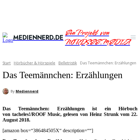
Ein Projekt von
MEDIENNERD.DE
NORDSEE.MEDIA
Start
Hörbücher & Hörspiele
Belletristik
Das Teemännchen: Erzählungen
Das Teemännchen: Erzählungen
By
Mediennerd
Das Teemännchen: Erzählungen ist ein Hörbuch
von tacheles!/ROOF Music, gelesen von Heinz Strunk vom 22.
August 2018.
[amazon box=“386484505X“ description=““]