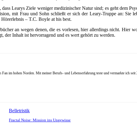
ald, dass Learys Ziele weniger medizinischer Natur sind; es geht dem P
ision, mit Frau und Sohn schließt er sich der Leary-Truppe an: Sie 
örerlebnis – T.C. Boyle at his best.
er an wegen denen, die es vorlesen, hier allerdings nicht. Hier woll
gt, der Inhalt ist hervorragend und es wert gehört zu werden.
Fan im hohen Norden. Mit meiner Berufs- und Lebenserfahrung teste und vermarkte ich seit 20
Belletristik
Fractal Noise: Mission ins Ungewisse