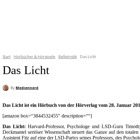
Start
Hörbücher & Hörspiele
Belletristik
Das Licht
Das Licht
By
Mediennerd
Das Licht ist ein Hörbuch von der Hörverlag vom 28. Januar 201
[amazon box=“3844532455″ description=““]
Das Licht:
Harvard-Professor, Psychologe und LSD-Guru Timothy 
Deckmantel seriöser Wissenschaft steuert das Ganze auf den totalen 
Assistent Fitz auf eine der LSD-Partys seines Professors, des Psyc