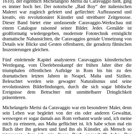
1610), der eigentlich Michelangelo Merisi da Caravaggio hieß, ging
es immer hoch her. Der notorische „Bad Boy“ der italienischen
Malerei war zugleich gefeiert und gefürchtet: Aufbrausend und
kreativ, ein revolutionärer Künstler und streitbarer Zeitgenosse.
Dieser Band bietet eine umfassende Caravaggio-Werkschau mit
einem Catalogue raisonné seiner Bilder. Jedes Gemälde ist
großformatig wiedergegeben, modernste Fototechnik ermöglicht
dramatische Nahansichten, die Caravaggios geniale Umsetzung von
Details wie Blicke und Gesten offenbaren, die geradezu filmischen
Inszenierungen gleichen.
Fünf einleitende Kapitel analysieren Caravaggios künstlerischen
Werdegang, vom Überlebenskampf der frühen Jahre über die
triumphalen öffentlichen Aufträge in Rom bis hin zu den
dramatischen letzten Jahren in Neapel, Malta und Sizilien.
Beleuchtet werden sein gewagter Naturalismus und seine
revolutionären Bilderfindungen, durch die sich sogar biblische
Ereignisse dem Betrachter mit unmittelbarer Dringlichkeit
präsentieren.
Michelangelo Merisi da Caravaggio war ein besonderer Maler, denn
sein Leben war begleitet von der ein oder anderen Gewalttat,
weswegen er sogar damals aus Rom verbannt wurde und, ich meine
mich zu erinnern, aus Malta geflüchtet ist. Ich habe schon mal ein
Buch über ihn gelesen und fand ihn als Künstler, als Mensch so