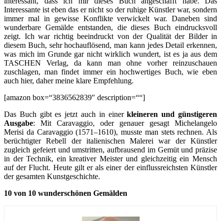
interessant, dass ich mir dieses Buch angeschafft habe. Das
Interessante ist eben das er nicht so der ruhige Künstler war, sondern
immer mal in gewisse Konflikte verwickelt war. Daneben sind
wunderbare Gemälde entstanden, die dieses Buch eindrucksvoll
zeigt. Ich war richtig beeindruckt von der Qualität der Bilder in
diesem Buch, sehr hochauflösend, man kann jedes Detail erkennen,
was mich im Grunde gar nicht wirklich wundert, ist es ja aus dem
TASCHEN Verlag, da kann man ohne vorher reinzuschauen
zuschlagen, man findet immer ein hochwertiges Buch, wie eben
auch hier, daher meine klare Empfehlung.
[amazon box=“3836562839″ description=““]
Das Buch gibt es jetzt auch in einer
kleineren und günstigeren
Ausgabe
: Mit Caravaggio, oder genauer gesagt Michelangelo
Merisi da Caravaggio (1571–1610), musste man stets rechnen. Als
berüchtigter Rebell der italienischen Malerei war der Künstler
zugleich gefeiert und umstritten, aufbrausend im Gemüt und präzise
in der Technik, ein kreativer Meister und gleichzeitig ein Mensch
auf der Flucht. Heute gilt er als einer der einflussreichsten Künstler
der gesamten Kunstgeschichte.
10 von 10 wunderschönen Gemälden