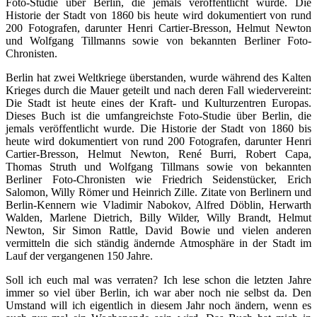
Foto-Studie über Berlin, die jemals veröffentlicht wurde. Die
Historie der Stadt von 1860 bis heute wird dokumentiert von rund
200 Fotografen, darunter Henri Cartier-Bresson, Helmut Newton
und Wolfgang Tillmanns sowie von bekannten Berliner Foto-
Chronisten.
Berlin hat zwei Weltkriege überstanden, wurde während des Kalten
Krieges durch die Mauer geteilt und nach deren Fall wiedervereint:
Die Stadt ist heute eines der Kraft- und Kulturzentren Europas.
Dieses Buch ist die umfangreichste Foto-Studie über Berlin, die
jemals veröffentlicht wurde. Die Historie der Stadt von 1860 bis
heute wird dokumentiert von rund 200 Fotografen, darunter Henri
Cartier-Bresson, Helmut Newton, René Burri, Robert Capa,
Thomas Struth und Wolfgang Tillmans sowie von bekannten
Berliner Foto-Chronisten wie Friedrich Seidenstücker, Erich
Salomon, Willy Römer und Heinrich Zille. Zitate von Berlinern und
Berlin-Kennern wie Vladimir Nabokov, Alfred Döblin, Herwarth
Walden, Marlene Dietrich, Billy Wilder, Willy Brandt, Helmut
Newton, Sir Simon Rattle, David Bowie und vielen anderen
vermitteln die sich ständig ändernde Atmosphäre in der Stadt im
Lauf der vergangenen 150 Jahre.
Soll ich euch mal was verraten? Ich lese schon die letzten Jahre
immer so viel über Berlin, ich war aber noch nie selbst da. Den
Umstand will ich eigentlich in diesem Jahr noch ändern, wenn es