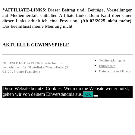
*AFFILIATE-LINKS
: Dieser Beitrag und Beiträge, Vorstellungen
auf Mediennerd.de enthalten Affiliate-Links. Beim Kauf über einen
dieser Links erhielt ich eine Provision.
(Ab 02/2025 nicht mehr)
.
Das beeinflusst meine Meinung nicht.
AKTUELLE GEWINNSPIELE
Gewinnspielregeln
NORDSEE.MEDIA © 2025. Alle Rechte
Impressum
vorbehalten. *Affiliatelinks/Werbelinks (Seit
Datenschutzerklärung
02/2025 ohne Funktion)
Diese Website benutzt Cookies. Wenn du die Website weiter nutzt,
gehen wir von deinem Einverständnis aus.
OK