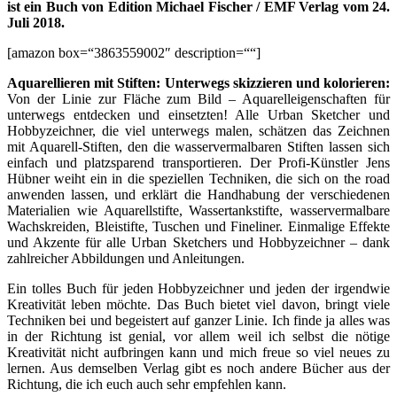
ist ein Buch von Edition Michael Fischer / EMF Verlag vom 24.
Juli 2018.
[amazon box=“3863559002″ description=““]
Aquarellieren mit Stiften: Unterwegs skizzieren und kolorieren:
Von der Linie zur Fläche zum Bild – Aquarelleigenschaften für
unterwegs entdecken und einsetzten! Alle Urban Sketcher und
Hobbyzeichner, die viel unterwegs malen, schätzen das Zeichnen
mit Aquarell-Stiften, den die wasservermalbaren Stiften lassen sich
einfach und platzsparend transportieren. Der Profi-Künstler Jens
Hübner weiht ein in die speziellen Techniken, die sich on the road
anwenden lassen, und erklärt die Handhabung der verschiedenen
Materialien wie Aquarellstifte, Wassertankstifte, wasservermalbare
Wachskreiden, Bleistifte, Tuschen und Fineliner. Einmalige Effekte
und Akzente für alle Urban Sketchers und Hobbyzeichner – dank
zahlreicher Abbildungen und Anleitungen.
Ein tolles Buch für jeden Hobbyzeichner und jeden der irgendwie
Kreativität leben möchte. Das Buch bietet viel davon, bringt viele
Techniken bei und begeistert auf ganzer Linie. Ich finde ja alles was
in der Richtung ist genial, vor allem weil ich selbst die nötige
Kreativität nicht aufbringen kann und mich freue so viel neues zu
lernen. Aus demselben Verlag gibt es noch andere Bücher aus der
Richtung, die ich euch auch sehr empfehlen kann.