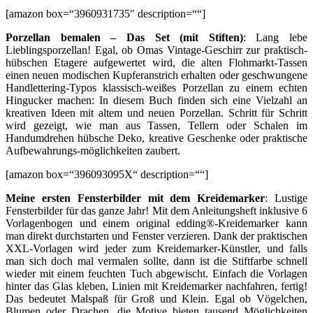
[amazon box=“3960931735″ description=““]
Porzellan bemalen – Das Set (mit Stiften)
: Lang lebe
Lieblingsporzellan! Egal, ob Omas Vintage-Geschirr zur praktisch-
hübschen Etagere aufgewertet wird, die alten Flohmarkt-Tassen
einen neuen modischen Kupferanstrich erhalten oder geschwungene
Handlettering-Typos klassisch-weißes Porzellan zu einem echten
Hingucker machen: In diesem Buch finden sich eine Vielzahl an
kreativen Ideen mit altem und neuen Porzellan. Schritt für Schritt
wird gezeigt, wie man aus Tassen, Tellern oder Schalen im
Handumdrehen hübsche Deko, kreative Geschenke oder praktische
Aufbewahrungs-möglichkeiten zaubert.
[amazon box=“396093095X“ description=““]
Meine ersten Fensterbilder mit dem Kreidemarker
: Lustige
Fensterbilder für das ganze Jahr! Mit dem Anleitungsheft inklusive 6
Vorlagenbogen und einem original edding®-Kreidemarker kann
man direkt durchstarten und Fenster verzieren. Dank der praktischen
XXL-Vorlagen wird jeder zum Kreidemarker-Künstler, und falls
man sich doch mal vermalen sollte, dann ist die Stiftfarbe schnell
wieder mit einem feuchten Tuch abgewischt. Einfach die Vorlagen
hinter das Glas kleben, Linien mit Kreidemarker nachfahren, fertig!
Das bedeutet Malspaß für Groß und Klein. Egal ob Vögelchen,
Blumen oder Drachen, die Motive bieten tausend Möglichkeiten