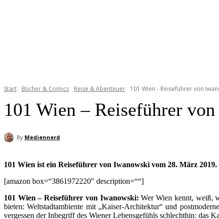
Start
Bücher & Comics
Reise & Abenteuer
101 Wien - Reiseführer von Iwa
101 Wien – Reiseführer von
By
Mediennerd
101 Wien ist ein Reiseführer von Iwanowski vom 28. März 2019.
[amazon box=“3861972220″ description=““]
101 Wien – Reiseführer von Iwanowski:
Wer Wien kennt, weiß, wi
bieten: Weltstadtambiente mit „Kaiser-Architektur“ und postmoder
vergessen der Inbegriff des Wiener Lebensgefühls schlechthin: das K