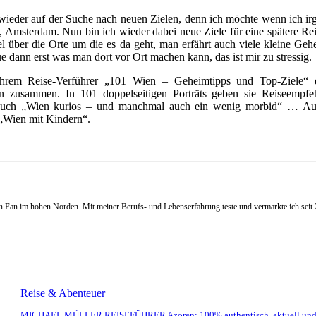
r wieder auf der Suche nach neuen Zielen, denn ich möchte wenn ich ir
d, Amsterdam. Nun bin ich wieder dabei neue Ziele für eine spätere R
iel über die Orte um die es da geht, man erfährt auch viele kleine G
 dann erst was man dort vor Ort machen kann, das ist mir zu stressig.
Ihrem Reise-Verführer „101 Wien – Geheimtipps und Top-Ziele“ 
 zusammen. In 101 doppelseitigen Porträts geben sie Reiseempfehl
r auch „Wien kurios – und manchmal auch ein wenig morbid“ … Auß
 „Wien mit Kindern“.
Fan im hohen Norden. Mit meiner Berufs- und Lebenserfahrung teste und vermarkte ich seit 20
Reise & Abenteuer
MICHAEL MÜLLER REISEFÜHRER Azoren: 100% authentisch, aktuell und