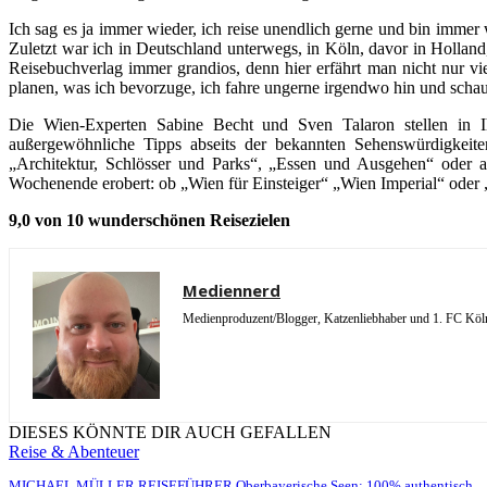
Ich sag es ja immer wieder, ich reise unendlich gerne und bin imme
Zuletzt war ich in Deutschland unterwegs, in Köln, davor in Hollan
Reisebuchverlag immer grandios, denn hier erfährt man nicht nur v
planen, was ich bevorzuge, ich fahre ungerne irgendwo hin und schaue
Die Wien-Experten Sabine Becht und Sven Talaron stellen in 
außergewöhnliche Tipps abseits der bekannten Sehenswürdigkeiten
„Architektur, Schlösser und Parks“, „Essen und Ausgehen“ ode
Wochenende erobert: ob „Wien für Einsteiger“ „Wien Imperial“ oder
9,0 von 10 wunderschönen Reisezielen
Mediennerd
Medienproduzent/Blogger, Katzenliebhaber und 1. FC Köln 
DIESES KÖNNTE DIR AUCH GEFALLEN
Reise & Abenteuer
MICHAEL MÜLLER REISEFÜHRER Oberbayerische Seen: 100% authentisch,