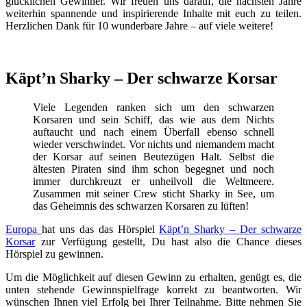
glücklichen Gewinner. Wir freuen uns darauf, die nächsten Jahre
weiterhin spannende und inspirierende Inhalte mit euch zu teilen.
Herzlichen Dank für 10 wunderbare Jahre – auf viele weitere!
Käpt’n Sharky – Der schwarze Korsar
Viele Legenden ranken sich um den schwarzen
Korsaren und sein Schiff, das wie aus dem Nichts
auftaucht und nach einem Überfall ebenso schnell
wieder verschwindet. Vor nichts und niemandem macht
der Korsar auf seinen Beutezügen Halt. Selbst die
ältesten Piraten sind ihm schon begegnet und noch
immer durchkreuzt er unheilvoll die Weltmeere.
Zusammen mit seiner Crew sticht Sharky in See, um
das Geheimnis des schwarzen Korsaren zu lüften!
Europa
hat uns das das Hörspiel
Käpt’n Sharky – Der schwarze
Korsar
zur Verfügung gestellt, Du hast also die Chance dieses
Hörspiel zu gewinnen.
Um die Möglichkeit auf diesen Gewinn zu erhalten, genügt es, die
unten stehende Gewinnspielfrage korrekt zu beantworten. Wir
wünschen Ihnen viel Erfolg bei Ihrer Teilnahme. Bitte nehmen Sie