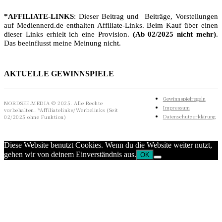
*AFFILIATE-LINKS
: Dieser Beitrag und Beiträge, Vorstellungen
auf Mediennerd.de enthalten Affiliate-Links. Beim Kauf über einen
dieser Links erhielt ich eine Provision.
(Ab 02/2025 nicht mehr)
.
Das beeinflusst meine Meinung nicht.
AKTUELLE GEWINNSPIELE
Gewinnspielregeln
NORDSEE.MEDIA © 2025. Alle Rechte
Impressum
vorbehalten. *Affiliatelinks/Werbelinks (Seit
Datenschutzerklärung
02/2025 ohne Funktion)
Diese Website benutzt Cookies. Wenn du die Website weiter nutzt,
gehen wir von deinem Einverständnis aus.
OK