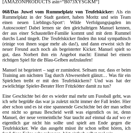
[AMAZONPRODUCTS asin=“B073XYSGKM“]
068/Das Juwel vom Rummelplatz von Teufelskicker:
Als ein
Rummelplatz in der Stadt gastiert, haben Moritz und sein Team
einen neuen Lieblings-Sport‘: Wilde Verfolgungsjagden im
Autoscooter! Dabei lernen sie den gleichaltrigen Manuel kennen,
der aus einer Schausteller-Familie kommt und mit dem Rummel
durchs Land tingelt. Die Teufelskicker finden ihn total sympathisch
(einige von ihnen sogar mehr als das!), und dann erweist sich ihr
neuer Freund auch noch als begeisterter Kicker. Manuel spielt so
gut, dass Norbert ihm ein Angebot macht: Einmal bei einem
richtigen Spiel für die Blau-Gelben aufzulaufen!
Manuel ist begeistert – sagt er zumindest. Seltsam nur, dass er beim
Training am nächsten Tag durch Abwesenheit glänzt… Was für ein
Spielchen treibt er mit den Teufelskickern? Und was hat der
zwielichtige Spieler-Berater Herr Fritzkötter damit zu tun?
Eine Geschichte bei der es wieder mal mehr um Fussball geht, was
ich sehr begrüße das war ja zuletzt nicht immer der Fall leider. Hier
aber schon und es ist eine spannende Geschichte bei der man selbst
erst nicht so genau Bescheid weiß was eigentlich os ist, denn
Manuel, der neue vermeintliche Star taucht auf einmal da auf wo er
eigentlich gar nicht hin sollte und spielt am Ende gegen die
Teufelskicker. Wie das ausgeht müsst ihr schon selbst hören, ich